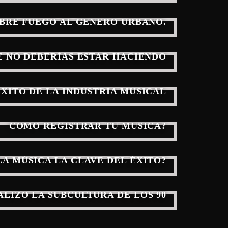
ABRE FUEGO AL GÉNERO URBANO.
E NO DEBERÍAS ESTAR HACIENDO
ÉXITO DE LA INDUSTRIA MUSICAL
CÓMO REGISTRAR TU MÚSICA?
LA MÚSICA LA CLAVE DEL ÉXITO?
LIZÓ LA SUBCULTURA DE LOS 90