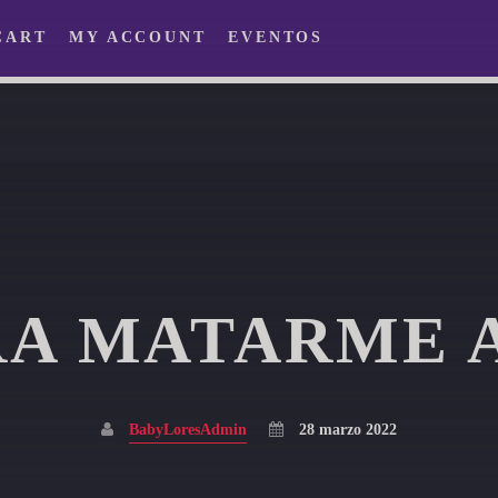
CART
MY ACCOUNT
EVENTOS
RA MATARME A
BabyLoresAdmin
28 marzo 2022