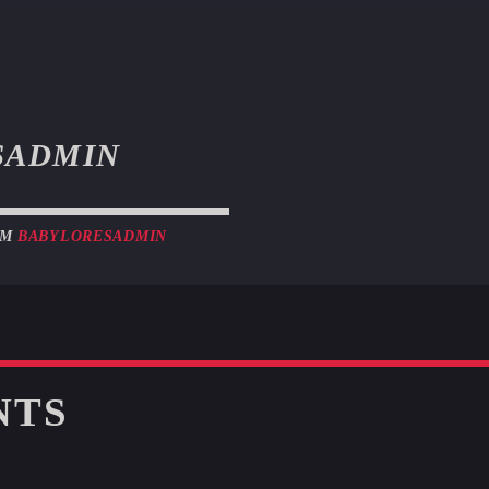
SADMIN
OM
BABYLORESADMIN
NTS