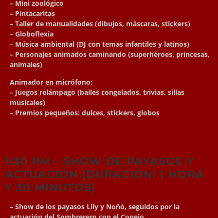
– Mini zoológico
– Pintacaritas
– Taller de manualidades (dibujos, máscaras, stickers)
– Globoflexia
– Música ambiental (DJ con temas infantiles y latinos)
– Personajes animados caminando (superhéroes, princesas,
animales)
Animador en micrófono:
– Juegos relámpago (bailes congelados, trivias, sillas
musicales)
– Premios pequeños: dulces, stickers, globos
1:30 PM – SHOW DE PAYASOS Y
ACTUACIÓN (DURACIÓN: 1 HORA
Y 30 MINUTOS)
– Show de los payasos Lily y Noñó, seguidos por la
actuación del Sombrerero con el Conejo.