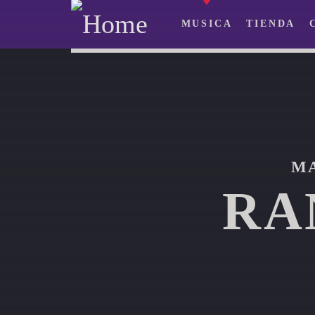
MUSICA
TIENDA
MA
RA